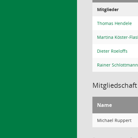
Mitglieder
Thomas Hendele
Martina Köster-Flas
Dieter Roeloffs
Rainer Schlottmann
Mitgliedschaft
Name
Michael Ruppert