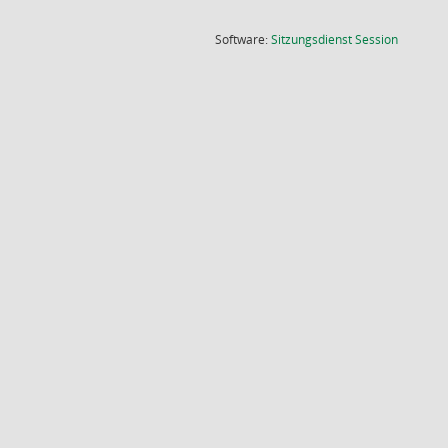
(Wird in
Software:
Sitzungsdienst
Session