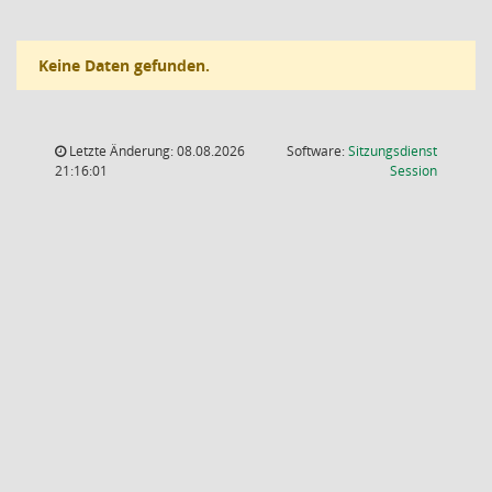
Keine Daten gefunden.
Letzte Änderung: 08.08.2026
Software:
Sitzungsdienst
(Wird in
21:16:01
Session