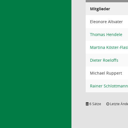
Mitglieder
Eleonore Altvater
Thomas Hendele
Martina Köster-Flas
Dieter Roeloffs
Michael Ruppert
Rainer Schlottmann
6 Sätze
Letzte Ände