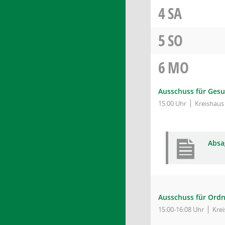
4
SA
5
SO
6
MO
Ausschuss für Gesu
15:00 Uhr
Kreishaus
Absa
Ausschuss für Ord
15:00-16:08 Uhr
Krei