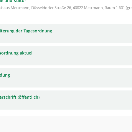
le und Kultur
ishaus Mettmann, Düsseldorfer Straße 26, 40822 Mettmann, Raum 1.601 (gro
iterung der Tagesordnung
sordnung aktuell
adung
rschrift (öffentlich)