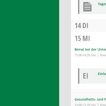
Tage
14
DI
15
MI
Beirat bei der Unt
15:00-16:35 Uhr
Kre
EI
Einl
Gesundheits- und 
15:00-17:25 Uhr
Kre