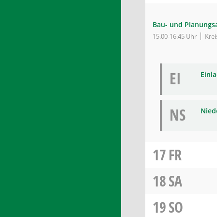
Bau- und Planungs
15:00-16:45 Uhr
Kre
EI
Einl
NS
Niede
17
FR
18
SA
19
SO