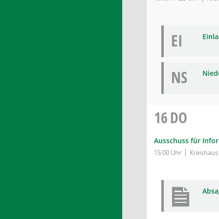
EI
Einl
NS
Niede
16
DO
Ausschuss für Info
15:00 Uhr
Kreishaus
Absa