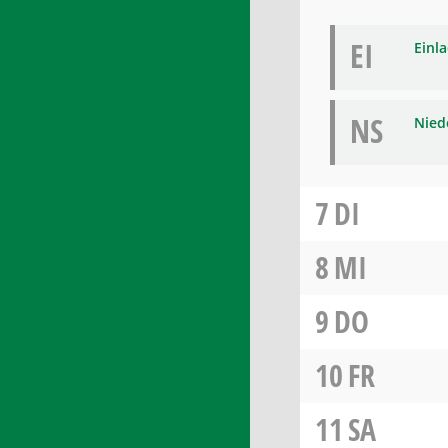
EI
Einl
NS
Niede
7
DI
8
MI
9
DO
10
FR
11
SA