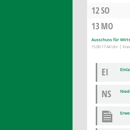
12
SO
13
MO
Ausschuss für Wirt
15:00-17:44 Uhr
Krei
EI
Einl
NS
Niede
Erwe