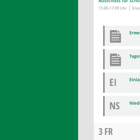
Ausschuss für Schu
15:00-17:09 Uhr
Kre
Erwe
Tage
EI
Einl
NS
Niede
3
FR