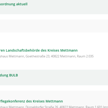
sordnung aktuell
eren Landschaftsbehörde des Kreises Mettmann
ishaus Mettmann, Goethestraße 23, 40822 Mettmann, Raum 2.035
adung BULB
Pflegekonferenz des Kreises Mettmann
ishaus Mettmann, Düsseldorfer Straße 26, 40822 Mettmann, Raum 1.601 (gro