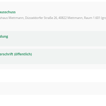
ausschuss
ishaus Mettmann, Düsseldorfer Straße 26, 40822 Mettmann, Raum 1.601 (gro
adung
rschrift (öffentlich)