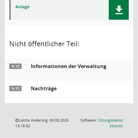
Anlage
Nicht öffentlicher Teil:
Informationen der Verwaltung
N 12
Nachträge
N 13
Letzte Änderung: 09.08.2026
Software:
Sitzungsdienst
(Wird in
13:16:02
Session