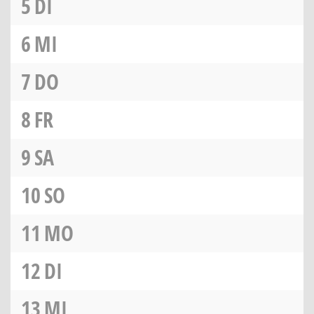
5
DI
6
MI
7
DO
8
FR
9
SA
10
SO
11
MO
12
DI
13
MI