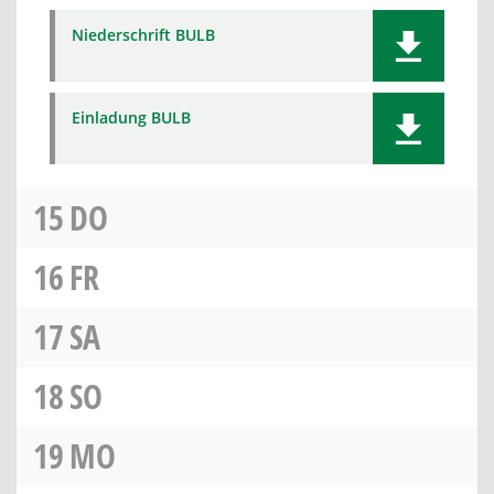
Niederschrift BULB
Einladung BULB
15
DO
16
FR
17
SA
18
SO
19
MO