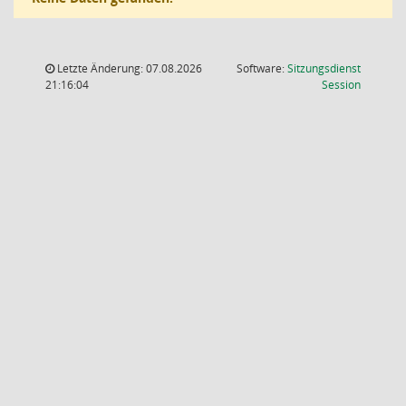
Letzte Änderung: 07.08.2026
Software:
Sitzungsdienst
(Wird in
21:16:04
Session