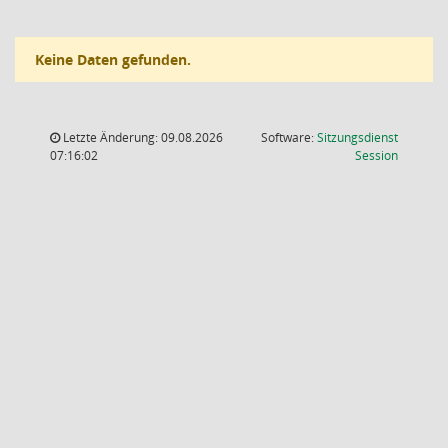
Keine Daten gefunden.
Letzte Änderung: 09.08.2026
Software:
Sitzungsdienst
(Wird in
07:16:02
Session