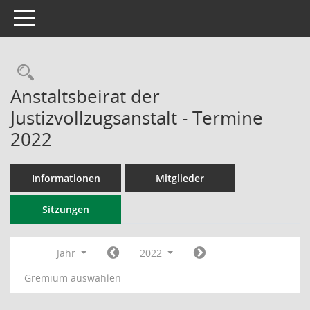
Toggle navigation
Rechercheauswahl
Anstaltsbeirat der
Justizvollzugsanstalt - Termine
2022
Informationen
Mitglieder
Sitzungen
Jahr
2022
Gremium auswählen