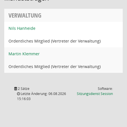
VERWALTUNG
Nils Hanheide
Ordentliches Mitglied (Vertreter der Verwaltung)
Martin Klemmer
Ordentliches Mitglied (Vertreter der Verwaltung)
2 Sätze
Software:
(Wird in
Letzte Änderung: 06.08.2026
Sitzungsdienst
Session
15:16:03