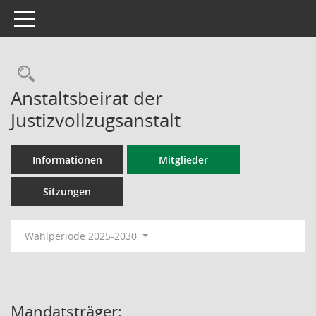
Toggle navigation
Rechercheauswahl
Anstaltsbeirat der
Justizvollzugsanstalt
Informationen
Mitglieder
Sitzungen
Wahlperiode 2025-2030
Mandatsträger: