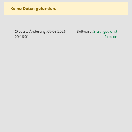
Keine Daten gefunden.
Letzte Änderung: 09.08.2026
Software:
Sitzungsdienst
(Wird in
09:16:01
Session