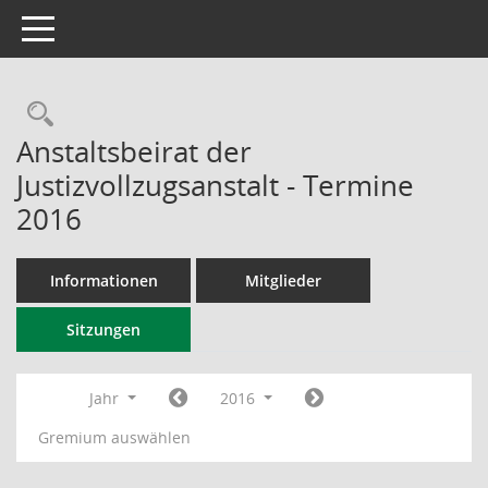
Toggle navigation
Rechercheauswahl
Anstaltsbeirat der
Justizvollzugsanstalt - Termine
2016
Informationen
Mitglieder
Sitzungen
Jahr
2016
Gremium auswählen