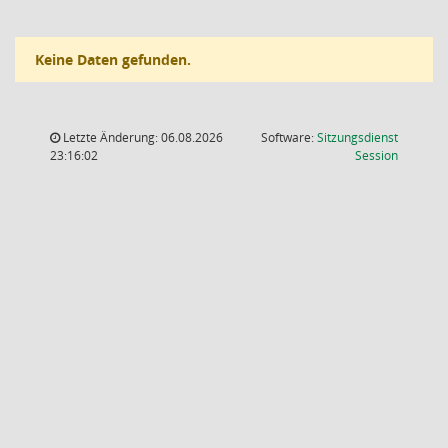
Keine Daten gefunden.
Letzte Änderung: 06.08.2026
Software:
Sitzungsdienst
(Wird in
23:16:02
Session