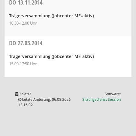
DO
13.11.2014
Trägerversammlung (Jobcenter ME-aktiv)
10:30-12:00 Uhr
DO
27.03.2014
Trägerversammlung (Jobcenter ME-aktiv)
15:00-17:50 Uhr
2 Sätze
Software:
(Wird in
Letzte Änderung: 06.08.2026
Sitzungsdienst
Session
13:16:02