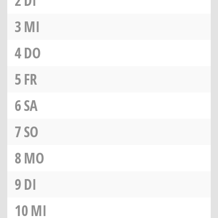
2
DI
3
MI
4
DO
5
FR
6
SA
7
SO
8
MO
9
DI
10
MI