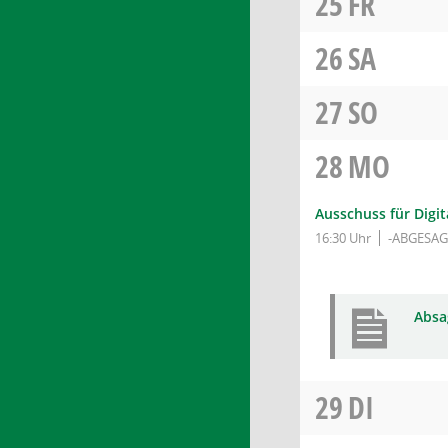
25
FR
26
SA
27
SO
28
MO
Ausschuss für Digit
16:30 Uhr
-ABGESAG
Absa
29
DI