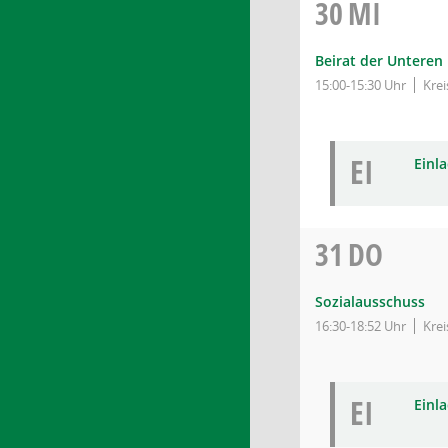
30
MI
Beirat der Untere
15:00-15:30 Uhr
Kre
EI
Einl
31
DO
Sozialausschuss
16:30-18:52 Uhr
Kre
EI
Einl