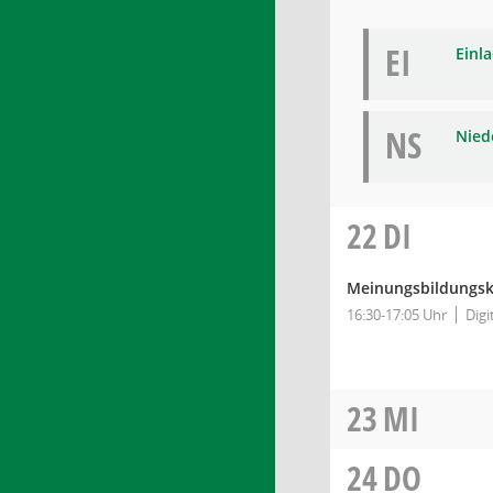
EI
Einl
NS
Niede
22
DI
Meinungsbildungsk
16:30-17:05 Uhr
Digi
23
MI
24
DO