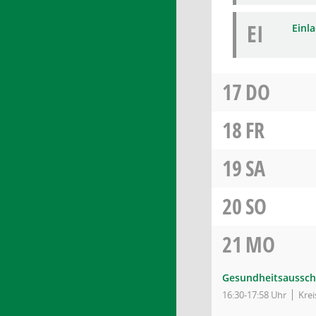
EI
Einl
17
DO
18
FR
19
SA
20
SO
21
MO
Gesundheitsaussch
16:30-17:58 Uhr
Kre