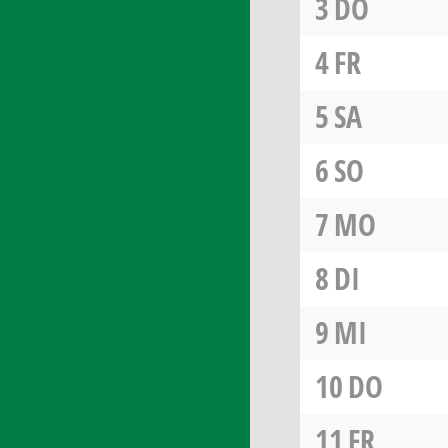
3
DO
4
FR
5
SA
6
SO
7
MO
8
DI
9
MI
10
DO
11
FR