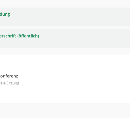
adung
rschrift (öffentlich)
onferenz
tale Sitzung