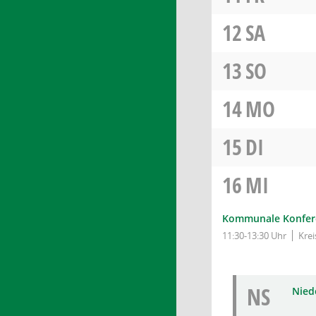
12
SA
13
SO
14
MO
15
DI
16
MI
Kommunale Konfere
11:30-13:30 Uhr
Kre
NS
Niede