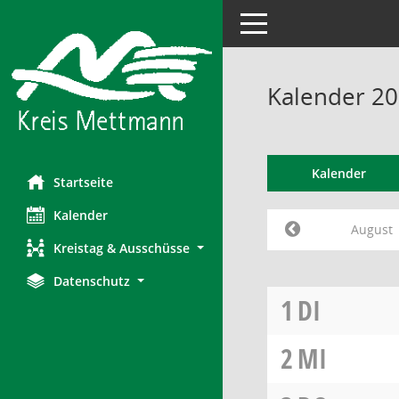
Toggle navigation
Kalender 20
Kalender
Startseite
Kalender
August
Kreistag & Ausschüsse
Datenschutz
1
DI
2
MI