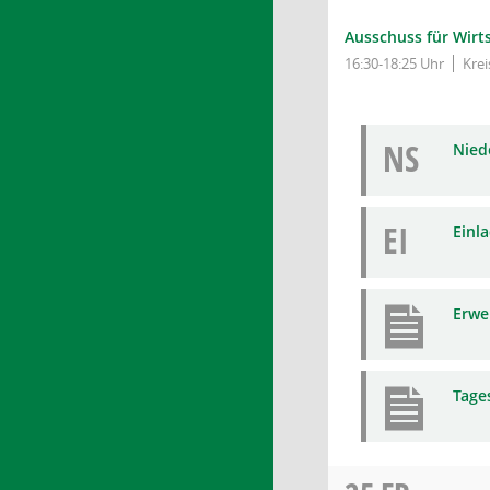
Ausschuss für Wirt
16:30-18:25 Uhr
Kre
NS
Niede
EI
Einl
Erwe
Tage