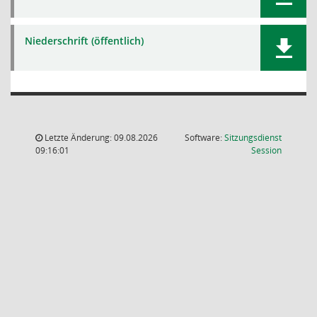
Niederschrift (öffentlich)
Letzte Änderung: 09.08.2026
Software:
Sitzungsdienst
(Wird in
09:16:01
Session