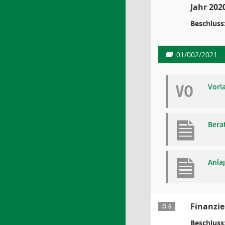
Jahr 202
Beschluss
01/002/2021
VO
Vorl
Bera
Anla
Finanzi
Ö 6
Beschluss