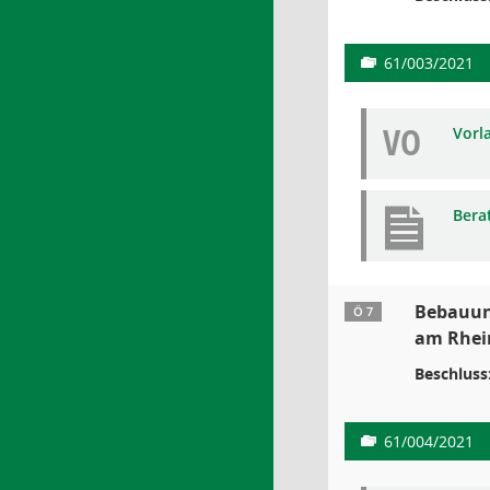
61/003/2021
VO
Vorl
Bera
Bebauung
Ö 7
am Rhein
Beschluss
61/004/2021