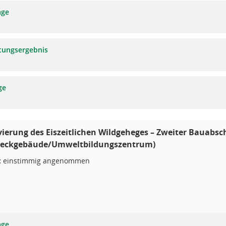
age
tungsergebnis
ge
vierung des Eiszeitlichen Wildgeheges – Zweiter Bauabsc
eckgebäude/Umweltbildungszentrum)
:
einstimmig angenommen
age