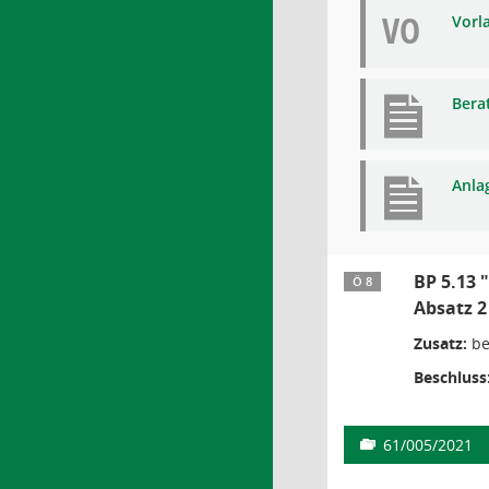
VO
Vorl
Bera
Anla
BP 5.13 
Ö 8
Absatz 
Zusatz:
be
Beschluss
61/005/2021