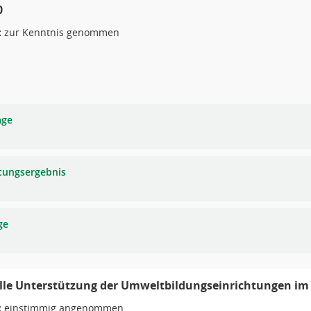
0
:
zur Kenntnis genommen
age
tungsergebnis
ge
elle Unterstützung der Umweltbildungseinrichtungen i
:
einstimmig angenommen