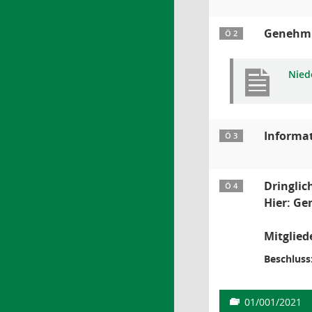
Genehmig
Ö 2
Niede
Informa
Ö 3
Dringlic
Ö 4
Hier: Ge
Mitglie
Beschluss
01/001/2021