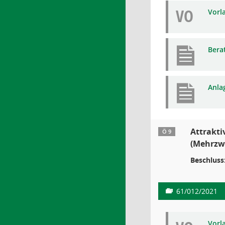
VO
Vorl
Bera
Anla
Attrakti
Ö 9
(Mehrzw
Beschluss
61/012/2021
Vorl