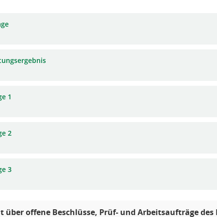
age
tungsergebnis
ge 1
ge 2
ge 3
t über offene Beschlüsse, Prüf- und Arbeitsaufträge de