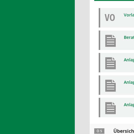
VO
Vorl
Bera
Anla
Anla
Anla
Übersich
Ö 5