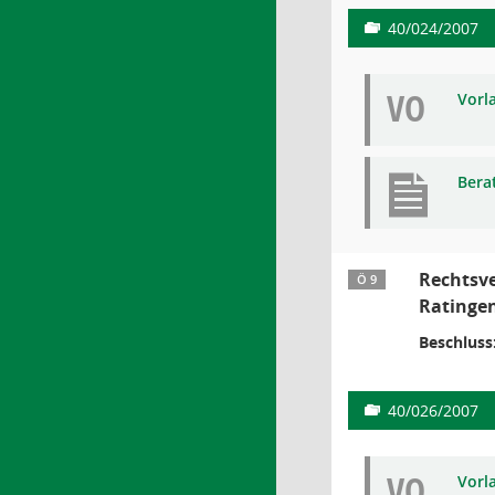
40/024/2007
VO
Vorl
Bera
Rechtsve
Ö 9
Ratingen
Beschluss
40/026/2007
VO
Vorl