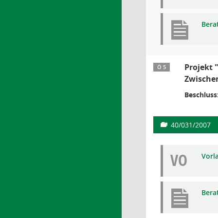
Bera
Projekt 
Ö 5
Zwische
Beschluss
40/031/2007
VO
Vorl
Bera