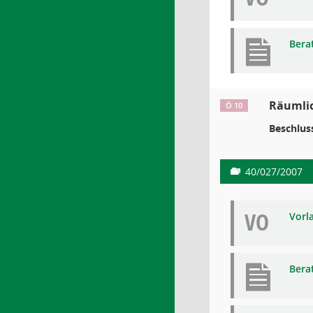
Bera
Räumlic
Ö 10
Beschlus
40/027/2007
VO
Vorl
Bera