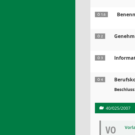
Benennu
Ö 1.6
Genehmig
Ö 2
Informa
Ö 3
Berufsko
Ö 4
Beschluss
40/025/2007
VO
Vorl