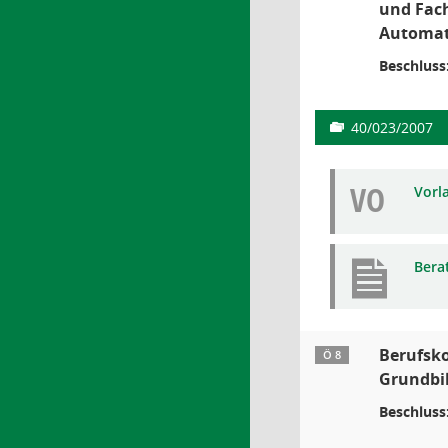
und Fach
Automat
Beschluss
40/023/2007
VO
Vorl
Bera
Berufsko
Ö 8
Grundbil
Beschluss