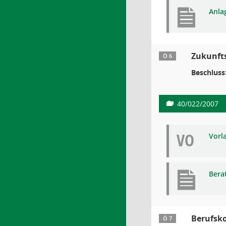
Anla
Zukunfts
Ö 6
Beschluss
40/022/2007
VO
Vorl
Bera
Berufsko
Ö 7