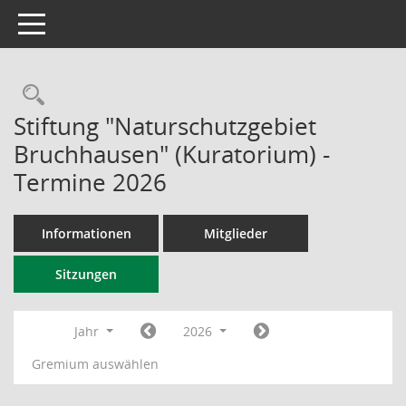
Toggle navigation
Rechercheauswahl
Stiftung "Naturschutzgebiet
Bruchhausen" (Kuratorium) -
Termine 2026
Informationen
Mitglieder
Sitzungen
Jahr
2026
Gremium auswählen