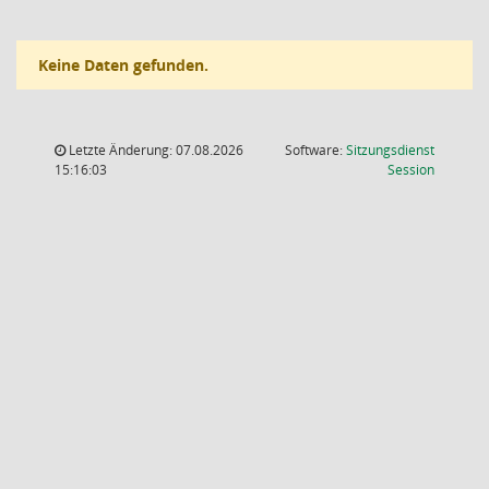
Keine Daten gefunden.
Letzte Änderung: 07.08.2026
Software:
Sitzungsdienst
(Wird in
15:16:03
Session