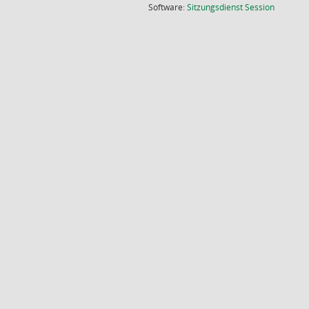
(Wird in
Software:
Sitzungsdienst
Session