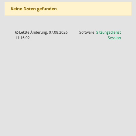
Keine Daten gefunden.
Letzte Änderung: 07.08.2026
Software:
Sitzungsdienst
(Wird in
11:16:02
Session