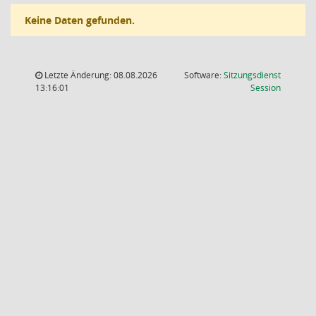
Keine Daten gefunden.
Letzte Änderung: 08.08.2026
Software:
Sitzungsdienst
(Wird in
13:16:01
Session