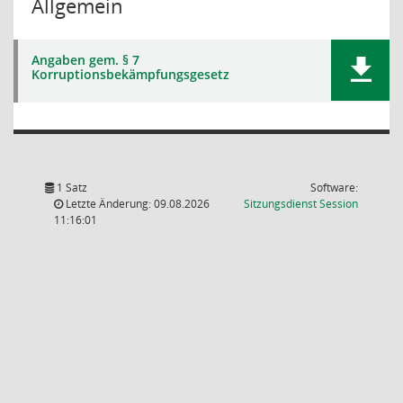
Allgemein
Angaben gem. § 7
Korruptionsbekämpfungsgesetz
1 Satz
Software:
(Wird in
Letzte Änderung: 09.08.2026
Sitzungsdienst
Session
11:16:01