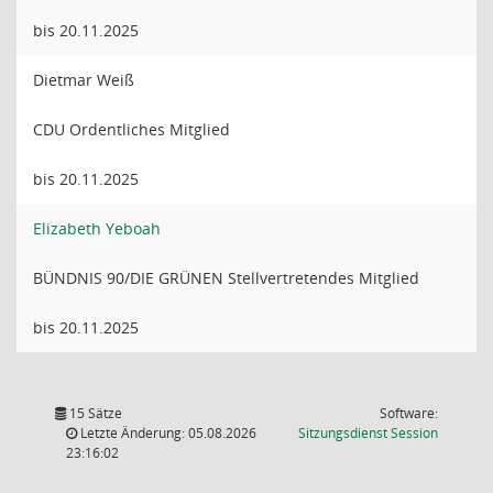
bis 20.11.2025
Dietmar Weiß
CDU Ordentliches Mitglied
bis 20.11.2025
Elizabeth Yeboah
BÜNDNIS 90/DIE GRÜNEN Stellvertretendes Mitglied
bis 20.11.2025
15 Sätze
Software:
(Wird in
Letzte Änderung: 05.08.2026
Sitzungsdienst
Session
23:16:02