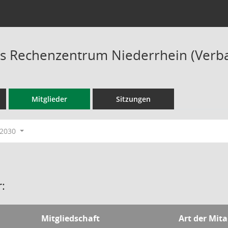
 Rechenzentrum Niederrhein (Verb
Mitglieder
Sitzungen
-2030
:
Mitgliedschaft
Art der Mita