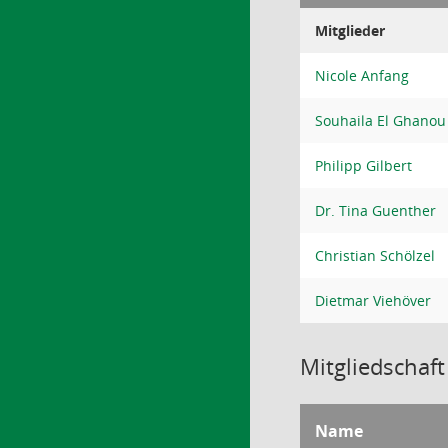
Mitglieder
Nicole Anfang
Souhaila El Ghanou
Philipp Gilbert
Dr. Tina Guenther
Christian Schölzel
Dietmar Viehöver
Mitgliedschaft
Name