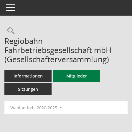
Toggle navigation
Rechercheauswahl
Regiobahn
Fahrbetriebsgesellschaft mbH
(Gesellschafterversammlung)
Informationen
Mitglieder
Sitzungen
Wahlperiode 2020-2025