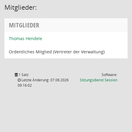
Mitglieder:
MITGLIEDER
Thomas Hendele
Ordentliches Mitglied (Vertreter der Verwaltung)
1 Satz
Software:
(Wird in
Letzte Änderung: 07.08.2026
Sitzungsdienst
Session
09:16:02