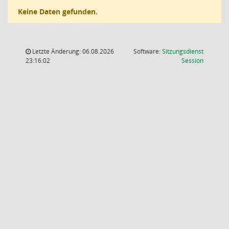
Keine Daten gefunden.
Letzte Änderung: 06.08.2026
Software:
Sitzungsdienst
(Wird in
23:16:02
Session